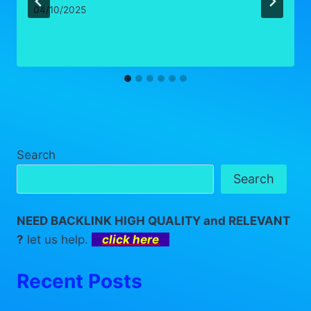
04/10/2025
Search
Search
NEED BACKLINK HIGH QUALITY and RELEVANT
?
let us help.
click here
Recent Posts