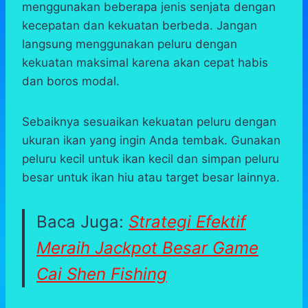
menggunakan beberapa jenis senjata dengan
kecepatan dan kekuatan berbeda. Jangan
langsung menggunakan peluru dengan
kekuatan maksimal karena akan cepat habis
dan boros modal.
Sebaiknya sesuaikan kekuatan peluru dengan
ukuran ikan yang ingin Anda tembak. Gunakan
peluru kecil untuk ikan kecil dan simpan peluru
besar untuk ikan hiu atau target besar lainnya.
Baca Juga:
Strategi Efektif
Meraih Jackpot Besar Game
Cai Shen Fishing