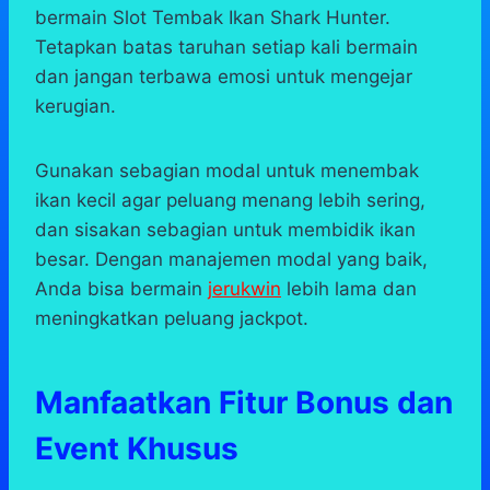
bermain Slot Tembak Ikan Shark Hunter.
Tetapkan batas taruhan setiap kali bermain
dan jangan terbawa emosi untuk mengejar
kerugian.
Gunakan sebagian modal untuk menembak
ikan kecil agar peluang menang lebih sering,
dan sisakan sebagian untuk membidik ikan
besar. Dengan manajemen modal yang baik,
Anda bisa bermain
jerukwin
lebih lama dan
meningkatkan peluang jackpot.
Manfaatkan Fitur Bonus dan
Event Khusus