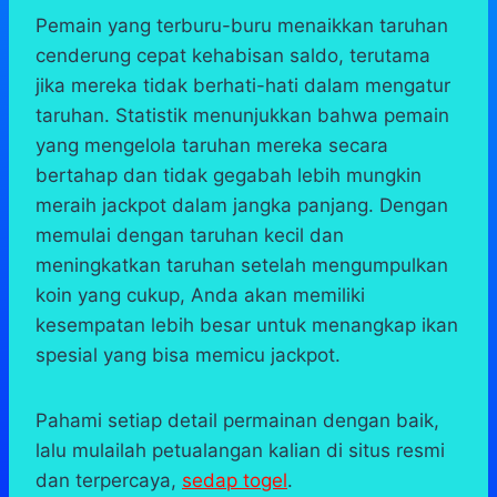
Pemain yang terburu-buru menaikkan taruhan
cenderung cepat kehabisan saldo, terutama
jika mereka tidak berhati-hati dalam mengatur
taruhan. Statistik menunjukkan bahwa pemain
yang mengelola taruhan mereka secara
bertahap dan tidak gegabah lebih mungkin
meraih jackpot dalam jangka panjang. Dengan
memulai dengan taruhan kecil dan
meningkatkan taruhan setelah mengumpulkan
koin yang cukup, Anda akan memiliki
kesempatan lebih besar untuk menangkap ikan
spesial yang bisa memicu jackpot.
Pahami setiap detail permainan dengan baik,
lalu mulailah petualangan kalian di situs resmi
dan terpercaya,
sedap togel
.