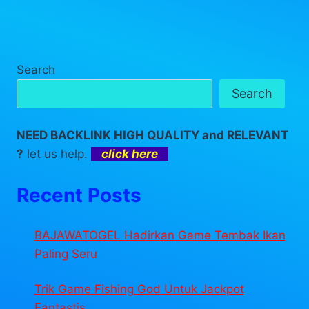
Search
Search
NEED BACKLINK HIGH QUALITY and RELEVANT
?
let us help.
click here
Recent Posts
BAJAWATOGEL Hadirkan Game Tembak Ikan
Paling Seru
Trik Game Fishing God Untuk Jackpot
Fantastis