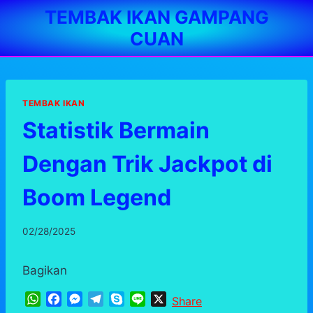
Skip
TEMBAK IKAN GAMPANG
to
CUAN
content
TEMBAK IKAN
Statistik Bermain
Dengan Trik Jackpot di
Boom Legend
02/28/2025
Bagikan
W
F
M
T
S
L
X
Share