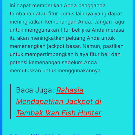
ini dapat memberikan Anda pengganda
tambahan atau fitur bonus lainnya yang dapat
meningkatkan kemenangan Anda. Jangan ragu
untuk menggunakan fitur beli jika Anda merasa
itu akan meningkatkan peluang Anda untuk
memenangkan jackpot besar. Namun, pastikan
untuk mempertimbangkan biaya fitur beli dan
potensi kemenangan sebelum Anda
memutuskan untuk menggunakannya.
Baca Juga:
Rahasia
Mendapatkan Jackpot di
Tembak Ikan Fish Hunter