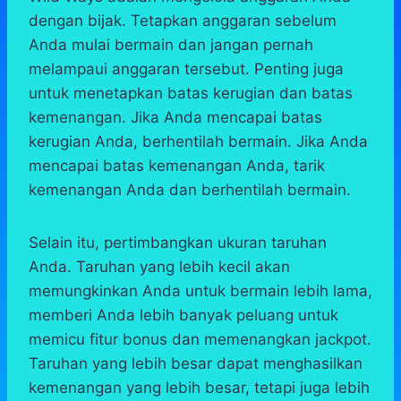
dengan bijak. Tetapkan anggaran sebelum
Anda mulai bermain dan jangan pernah
melampaui anggaran tersebut. Penting juga
untuk menetapkan batas kerugian dan batas
kemenangan. Jika Anda mencapai batas
kerugian Anda, berhentilah bermain. Jika Anda
mencapai batas kemenangan Anda, tarik
kemenangan Anda dan berhentilah bermain.
Selain itu, pertimbangkan ukuran taruhan
Anda. Taruhan yang lebih kecil akan
memungkinkan Anda untuk bermain lebih lama,
memberi Anda lebih banyak peluang untuk
memicu fitur bonus dan memenangkan jackpot.
Taruhan yang lebih besar dapat menghasilkan
kemenangan yang lebih besar, tetapi juga lebih