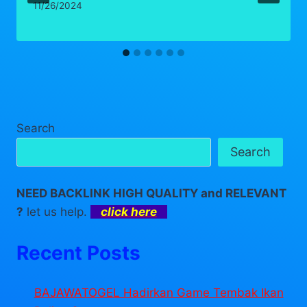
11/26/2024
Search
Search
NEED BACKLINK HIGH QUALITY and RELEVANT
?
let us help.
click here
Recent Posts
BAJAWATOGEL Hadirkan Game Tembak Ikan