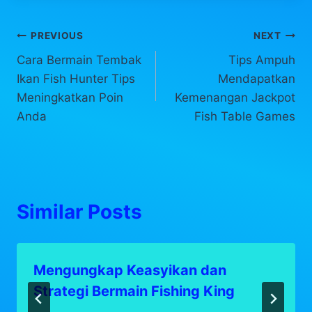
Post
PREVIOUS
NEXT
Cara Bermain Tembak
Tips Ampuh
navigation
Ikan Fish Hunter Tips
Mendapatkan
Meningkatkan Poin
Kemenangan Jackpot
Anda
Fish Table Games
Similar Posts
Mengungkap Keasyikan dan
Strategi Bermain Fishing King