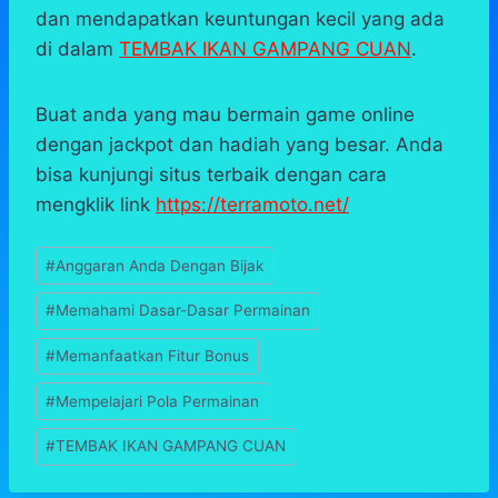
dan mendapatkan keuntungan kecil yang ada
di dalam
TEMBAK IKAN GAMPANG CUAN
.
Buat anda yang mau bermain game online
dengan jackpot dan hadiah yang besar. Anda
bisa kunjungi situs terbaik dengan cara
mengklik link
https://terramoto.net/
Post
#
Anggaran Anda Dengan Bijak
Tags:
#
Memahami Dasar-Dasar Permainan
#
Memanfaatkan Fitur Bonus
#
Mempelajari Pola Permainan
#
TEMBAK IKAN GAMPANG CUAN