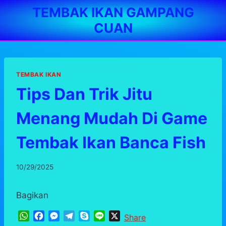
Skip
TEMBAK IKAN GAMPANG
to
CUAN
content
TEMBAK IKAN
​Tips Dan Trik Jitu
Menang Mudah Di Game
Tembak Ikan Banca Fish
10/29/2025
Bagikan
W
F
M
T
S
L
X
Share