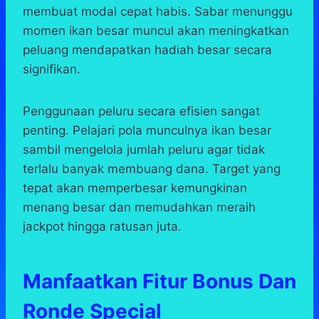
membuat modal cepat habis. Sabar menunggu
momen ikan besar muncul akan meningkatkan
peluang mendapatkan hadiah besar secara
signifikan.
Penggunaan peluru secara efisien sangat
penting. Pelajari pola munculnya ikan besar
sambil mengelola jumlah peluru agar tidak
terlalu banyak membuang dana. Target yang
tepat akan memperbesar kemungkinan
menang besar dan memudahkan meraih
jackpot hingga ratusan juta.
Manfaatkan Fitur Bonus Dan
Ronde Special