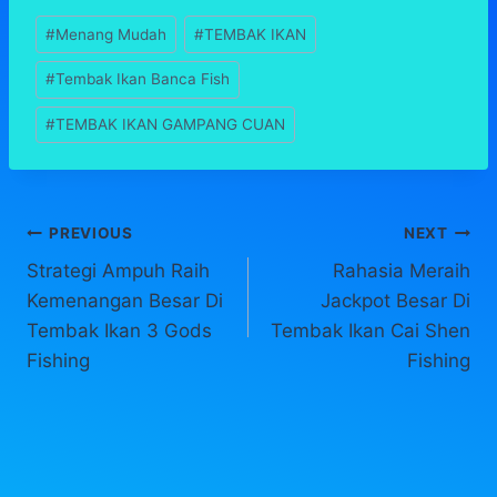
Post
#
Menang Mudah
#
TEMBAK IKAN
Tags:
#
Tembak Ikan Banca Fish
#
TEMBAK IKAN GAMPANG CUAN
Post
PREVIOUS
NEXT
​Strategi Ampuh Raih
​Rahasia Meraih
navigation
Kemenangan Besar Di
Jackpot Besar Di
Tembak Ikan 3 Gods
Tembak Ikan Cai Shen
Fishing
Fishing