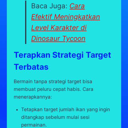
Baca Juga:
Cara
Efektif Meningkatkan
Level Karakter di
Dinosaur Tycoon
Terapkan Strategi Target
Terbatas
Bermain tanpa strategi target bisa
membuat peluru cepat habis. Cara
menerapkannya:
Tetapkan target jumlah ikan yang ingin
ditangkap sebelum mulai sesi
permainan.