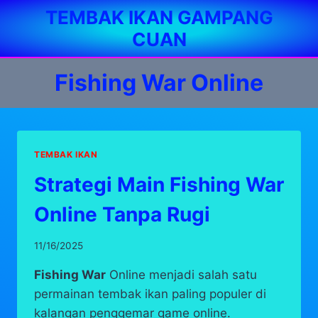
Skip
TEMBAK IKAN GAMPANG
to
CUAN
content
Fishing War Online
TEMBAK IKAN
Strategi Main Fishing War
Online Tanpa Rugi
11/16/2025
Fishing War
Online menjadi salah satu
permainan tembak ikan paling populer di
kalangan penggemar game online.