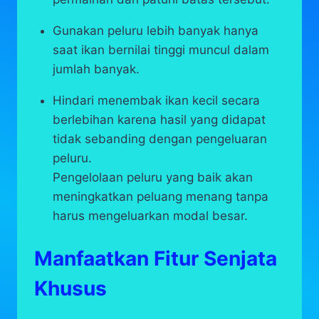
Gunakan peluru lebih banyak hanya
saat ikan bernilai tinggi muncul dalam
jumlah banyak.
Hindari menembak ikan kecil secara
berlebihan karena hasil yang didapat
tidak sebanding dengan pengeluaran
peluru.
Pengelolaan peluru yang baik akan
meningkatkan peluang menang tanpa
harus mengeluarkan modal besar.
Manfaatkan Fitur Senjata
Khusus