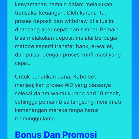
kenyamanan pemain dalam melakukan
transaksi keuangan. Oleh karena itu,
proses deposit dan withdraw di situs ini
dirancang agar cepat dan simpel. Pemain
bisa melakukan deposit melalui berbagai
metode seperti transfer bank, e-wallet,
dan pulsa, dengan proses konfirmasi yang
cepat.
Untuk penarikan dana, Kabelbet
menjanjikan proses WD yang biasanya
selesai dalam waktu kurang dari 10 menit,
sehingga pemain bisa langsung menikmati
kemenangan mereka tanpa harus
menunggu lama.
Bonus Dan Promosi