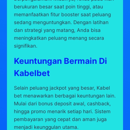
berukuran besar saat poin tinggi, atau
memanfaatkan fitur booster saat peluang
sedang menguntungkan. Dengan latihan
dan strategi yang matang, Anda bisa
meningkatkan peluang menang secara
signifikan.
Keuntungan Bermain Di
Kabelbet
Selain peluang jackpot yang besar, Kabel
bet menawarkan berbagai keuntungan lain.
Mulai dari bonus deposit awal, cashback,
hingga promo menarik setiap hari. Sistem
pembayaran yang cepat dan aman juga
menjadi keunggulan utama.