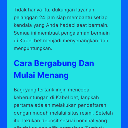
Tidak hanya itu, dukungan layanan
pelanggan 24 jam siap membantu setiap
kendala yang Anda hadapi saat bermain.
Semua ini membuat pengalaman bermain
di Kabel bet menjadi menyenangkan dan
menguntungkan.
Cara Bergabung Dan
Mulai Menang
Bagi yang tertarik ingin mencoba
keberuntungan di Kabel bet, langkah
pertama adalah melakukan pendaftaran
dengan mudah melalui situs resmi. Setelah
itu, lakukan deposit sesuai nominal yang