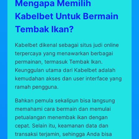
Mengapa Memilih
Kabelbet Untuk Bermain
Tembak Ikan?
Kabelbet dikenal sebagai situs judi online
terpercaya yang menawarkan berbagai
permainan, termasuk Tembak Ikan.
Keunggulan utama dari Kabelbet adalah
kemudahan akses dan user interface yang
ramah pengguna.
Bahkan pemula sekalipun bisa langsung
memahami cara bermain dan memulai
petualangan menembak ikan dengan
cepat. Selain itu, keamanan data dan
transaksi terjamin, sehingga Anda bisa