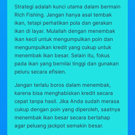
Strategi adalah kunci utama dalam bermain
Rich Fishing. Jangan hanya asal tembak
ikan, tetapi perhatikan pola dan gerakan
ikan di layar. Mulailah dengan menembak
ikan kecil untuk mengumpulkan poin dan
mengumpulkan kredit yang cukup untuk
menembak ikan besar. Selain itu, fokus
pada ikan yang bernilai tinggi dan gunakan
peluru secara efisien.
Jangan terlalu boros dalam menembak,
karena bisa menghabiskan kredit secara
cepat tanpa hasil. Jika Anda sudah merasa
cukup dengan poin yang diperoleh, saatnya
menembak ikan besar secara bertahap
agar peluang jackpot semakin besar.