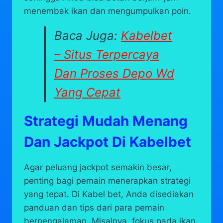
menembak ikan dan mengumpulkan poin.
Baca Juga:
Kabelbet
– Situs Terpercaya
Dan Proses Depo Wd
Yang Cepat
Strategi Mudah Menang
Dan Jackpot Di Kabelbet
Agar peluang jackpot semakin besar,
penting bagi pemain menerapkan strategi
yang tepat. Di Kabel bet, Anda disediakan
panduan dan tips dari para pemain
berpengalaman. Misalnya, fokus pada ikan