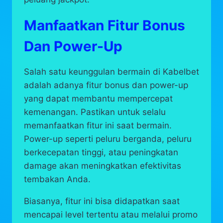
Manfaatkan Fitur Bonus
Dan Power-Up
Salah satu keunggulan bermain di Kabelbet
adalah adanya fitur bonus dan power-up
yang dapat membantu mempercepat
kemenangan. Pastikan untuk selalu
memanfaatkan fitur ini saat bermain.
Power-up seperti peluru berganda, peluru
berkecepatan tinggi, atau peningkatan
damage akan meningkatkan efektivitas
tembakan Anda.
Biasanya, fitur ini bisa didapatkan saat
mencapai level tertentu atau melalui promo