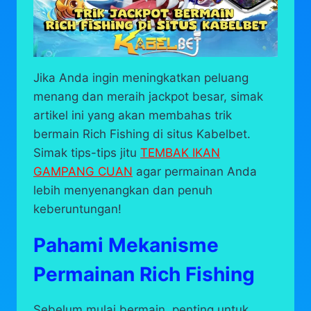
Jika Anda ingin meningkatkan peluang
menang dan meraih jackpot besar, simak
artikel ini yang akan membahas trik
bermain Rich Fishing di situs Kabelbet.
Simak tips-tips jitu
TEMBAK IKAN
GAMPANG CUAN
agar permainan Anda
lebih menyenangkan dan penuh
keberuntungan!
Pahami Mekanisme
Permainan Rich Fishing
Sebelum mulai bermain, penting untuk