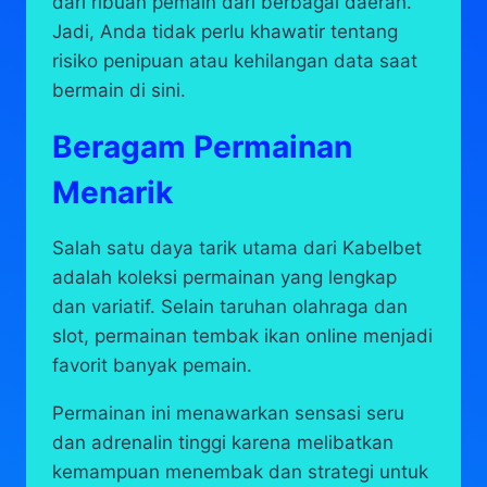
dari ribuan pemain dari berbagai daerah.
Jadi, Anda tidak perlu khawatir tentang
risiko penipuan atau kehilangan data saat
bermain di sini.
Beragam Permainan
Menarik
Salah satu daya tarik utama dari Kabelbet
adalah koleksi permainan yang lengkap
dan variatif. Selain taruhan olahraga dan
slot, permainan tembak ikan online menjadi
favorit banyak pemain.
Permainan ini menawarkan sensasi seru
dan adrenalin tinggi karena melibatkan
kemampuan menembak dan strategi untuk