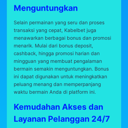
Menguntungkan
Selain permainan yang seru dan proses
transaksi yang cepat, Kabelbet juga
menawarkan berbagai bonus dan promosi
menarik. Mulai dari bonus deposit,
cashback, hingga promosi harian dan
mingguan yang membuat pengalaman
bermain semakin menguntungkan. Bonus
ini dapat digunakan untuk meningkatkan
peluang menang dan memperpanjang
waktu bermain Anda di platform ini.
Kemudahan Akses dan
Layanan Pelanggan 24/7