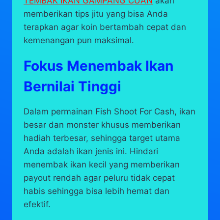
TEMBAK IKAN GAMPANG CUAN
akan
memberikan tips jitu yang bisa Anda
terapkan agar koin bertambah cepat dan
kemenangan pun maksimal.
Fokus Menembak Ikan
Bernilai Tinggi
Dalam permainan Fish Shoot For Cash, ikan
besar dan monster khusus memberikan
hadiah terbesar, sehingga target utama
Anda adalah ikan jenis ini. Hindari
menembak ikan kecil yang memberikan
payout rendah agar peluru tidak cepat
habis sehingga bisa lebih hemat dan
efektif.