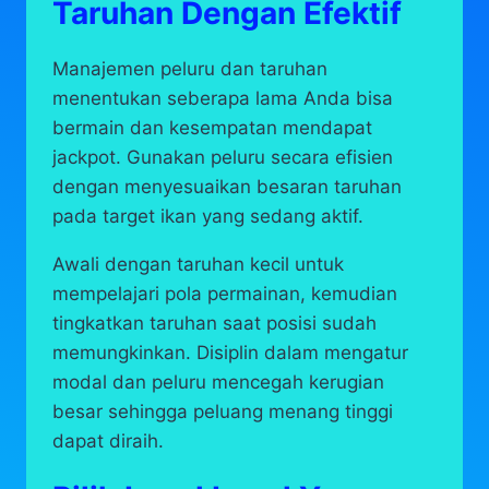
Taruhan Dengan Efektif
Manajemen peluru dan taruhan
menentukan seberapa lama Anda bisa
bermain dan kesempatan mendapat
jackpot. Gunakan peluru secara efisien
dengan menyesuaikan besaran taruhan
pada target ikan yang sedang aktif.
Awali dengan taruhan kecil untuk
mempelajari pola permainan, kemudian
tingkatkan taruhan saat posisi sudah
memungkinkan. Disiplin dalam mengatur
modal dan peluru mencegah kerugian
besar sehingga peluang menang tinggi
dapat diraih.