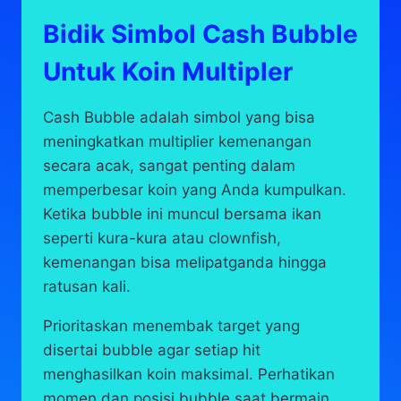
Bidik Simbol Cash Bubble
Untuk Koin Multipler
Cash Bubble adalah simbol yang bisa
meningkatkan multiplier kemenangan
secara acak, sangat penting dalam
memperbesar koin yang Anda kumpulkan.
Ketika bubble ini muncul bersama ikan
seperti kura-kura atau clownfish,
kemenangan bisa melipatganda hingga
ratusan kali.
Prioritaskan menembak target yang
disertai bubble agar setiap hit
menghasilkan koin maksimal. Perhatikan
momen dan posisi bubble saat bermain