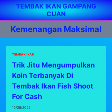
Skip
TEMBAK IKAN GAMPANG
to
CUAN
content
Kemenangan Maksimal
TEMBAK IKAN
​Trik Jitu Mengumpulkan
Koin Terbanyak Di
Tembak Ikan Fish Shoot
For Cash
10/29/2025