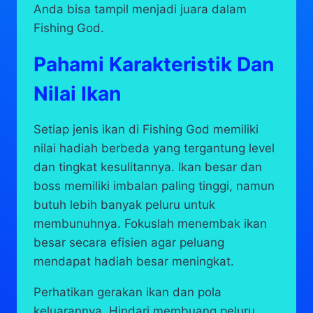
Anda bisa tampil menjadi juara dalam
Fishing God.
Pahami Karakteristik Dan
Nilai Ikan
Setiap jenis ikan di Fishing God memiliki
nilai hadiah berbeda yang tergantung level
dan tingkat kesulitannya. Ikan besar dan
boss memiliki imbalan paling tinggi, namun
butuh lebih banyak peluru untuk
membunuhnya. Fokuslah menembak ikan
besar secara efisien agar peluang
mendapat hadiah besar meningkat.
Perhatikan gerakan ikan dan pola
keluarannya. Hindari membuang peluru