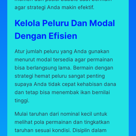
agar strategi Anda makin efektif.
Kelola Peluru Dan Modal
Dengan Efisien
Atur jumlah peluru yang Anda gunakan
menurut modal tersedia agar permainan
bisa berlangsung lama. Bermain dengan
strategi hemat peluru sangat penting
supaya Anda tidak cepat kehabisan dana
dan tetap bisa menembak ikan bernilai
tinggi.
Mulai taruhan dari nominal kecil untuk
melihat pola permainan dan tingkatkan
taruhan sesuai kondisi. Disiplin dalam