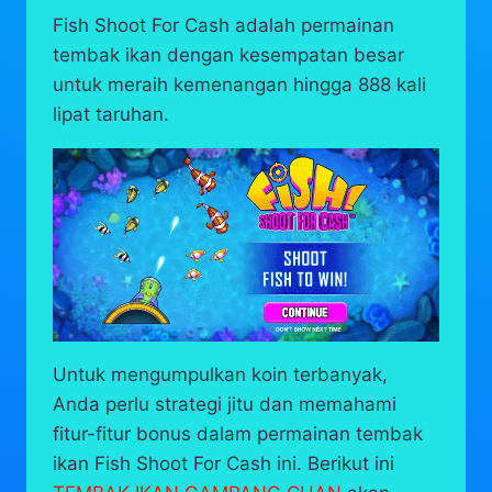
Fish Shoot For Cash adalah permainan
tembak ikan dengan kesempatan besar
untuk meraih kemenangan hingga 888 kali
lipat taruhan.
Untuk mengumpulkan koin terbanyak,
Anda perlu strategi jitu dan memahami
fitur-fitur bonus dalam permainan tembak
ikan Fish Shoot For Cash ini. Berikut ini