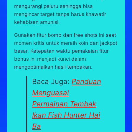
mengurangi peluru sehingga bisa
mengincar target tanpa harus khawatir
kehabisan amunisi.
Gunakan fitur bomb dan free shots ini saat
momen kritis untuk meraih koin dan jackpot
besar. Ketepatan waktu pemakaian fitur
bonus ini menjadi kunci dalam
mengoptimalkan hasil tembakan.
Baca Juga:
Panduan
Menguasai
Permainan Tembak
Ikan Fish Hunter Hai
Ba