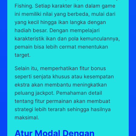
Fishing. Setiap karakter ikan dalam game
ini memiliki nilai yang berbeda, mulai dari
yang kecil hingga ikan langka dengan
hadiah besar. Dengan mempelajari
karakteristik ikan dan pola kemunculannya,
pemain bisa lebih cermat menentukan
target.
Selain itu, memperhatikan fitur bonus
seperti senjata khusus atau kesempatan
ekstra akan membantu meningkatkan
peluang jackpot. Pemahaman detail
tentang fitur permainan akan membuat
strategi lebih terarah sehingga hasilnya
maksimal.
Atur Modal Dengan