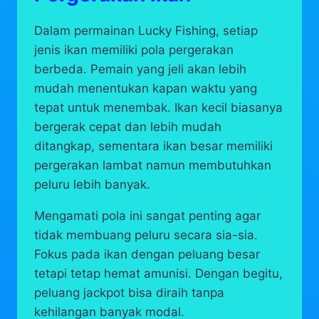
Dalam permainan Lucky Fishing, setiap
jenis ikan memiliki pola pergerakan
berbeda. Pemain yang jeli akan lebih
mudah menentukan kapan waktu yang
tepat untuk menembak. Ikan kecil biasanya
bergerak cepat dan lebih mudah
ditangkap, sementara ikan besar memiliki
pergerakan lambat namun membutuhkan
peluru lebih banyak.
Mengamati pola ini sangat penting agar
tidak membuang peluru secara sia-sia.
Fokus pada ikan dengan peluang besar
tetapi tetap hemat amunisi. Dengan begitu,
peluang jackpot bisa diraih tanpa
kehilangan banyak modal.