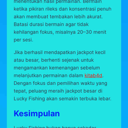
menentukan hasil permainan. Bermain
ketika pikiran rileks dan konsentrasi penuh
akan membuat tembakan lebih akurat.
Batasi durasi bermain agar tidak
kehilangan fokus, misalnya 20–30 menit
per sesi.
Jika berhasil mendapatkan jackpot kecil
atau besar, berhenti sejenak untuk
mengamankan kemenangan sebelum
melanjutkan permainan dalam
kitab4d
.
Dengan fokus dan pemilihan waktu yang
tepat, peluang meraih jackpot besar di
Lucky Fishing akan semakin terbuka lebar.
Kesimpulan
Lucky Fishing bukan hanya sekadar