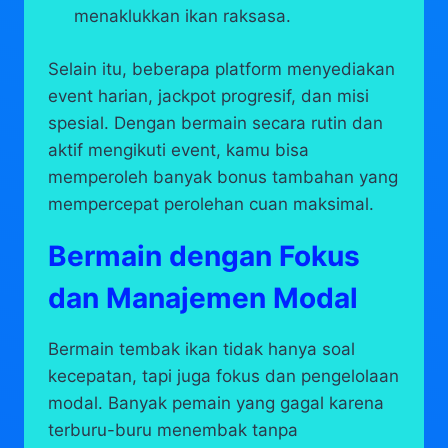
menaklukkan ikan raksasa.
Selain itu, beberapa platform menyediakan
event harian, jackpot progresif, dan misi
spesial. Dengan bermain secara rutin dan
aktif mengikuti event, kamu bisa
memperoleh banyak bonus tambahan yang
mempercepat perolehan cuan maksimal.
Bermain dengan Fokus
dan Manajemen Modal
Bermain tembak ikan tidak hanya soal
kecepatan, tapi juga fokus dan pengelolaan
modal. Banyak pemain yang gagal karena
terburu-buru menembak tanpa