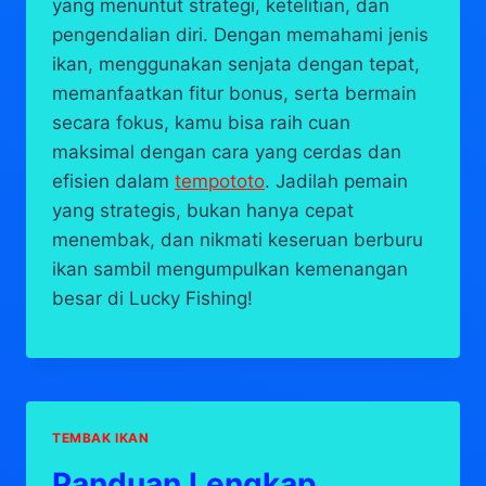
yang menuntut strategi, ketelitian, dan
pengendalian diri. Dengan memahami jenis
ikan, menggunakan senjata dengan tepat,
memanfaatkan fitur bonus, serta bermain
secara fokus, kamu bisa raih cuan
maksimal dengan cara yang cerdas dan
efisien dalam
tempototo
. Jadilah pemain
yang strategis, bukan hanya cepat
menembak, dan nikmati keseruan berburu
ikan sambil mengumpulkan kemenangan
besar di Lucky Fishing!
TEMBAK IKAN
Panduan Lengkap