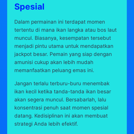
Spesial
Dalam permainan ini terdapat momen
tertentu di mana ikan langka atau bos laut
muncul. Biasanya, kesempatan tersebut
menjadi pintu utama untuk mendapatkan
jackpot besar. Pemain yang siap dengan
amunisi cukup akan lebih mudah
memanfaatkan peluang emas ini.
Jangan terlalu terburu-buru menembak
ikan kecil ketika tanda-tanda ikan besar
akan segera muncul. Bersabarlah, lalu
konsentrasi penuh saat momen spesial
datang. Kedisiplinan ini akan membuat
strategi Anda lebih efektif.