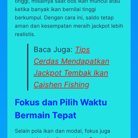
tinggi, misalnya saat bos ikan muncul atau
ketika banyak ikan bernilai tinggi
berkumpul. Dengan cara ini, saldo tetap
aman dan kesempatan meraih jackpot lebih
realistis.
Baca Juga:
Tips
Cerdas Mendapatkan
Jackpot Tembak Ikan
Caishen Fishing
Fokus dan Pilih Waktu
Bermain Tepat
Selain pola ikan dan modal, fokus juga