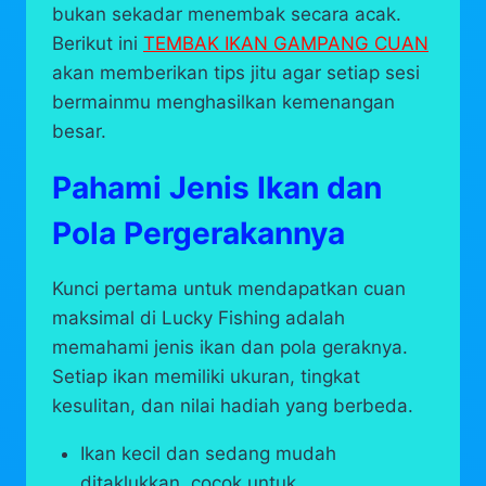
bukan sekadar menembak secara acak.
Berikut ini
TEMBAK IKAN GAMPANG CUAN
akan memberikan tips jitu agar setiap sesi
bermainmu menghasilkan kemenangan
besar.
Pahami Jenis Ikan dan
Pola Pergerakannya
Kunci pertama untuk mendapatkan cuan
maksimal di Lucky Fishing adalah
memahami jenis ikan dan pola geraknya.
Setiap ikan memiliki ukuran, tingkat
kesulitan, dan nilai hadiah yang berbeda.
Ikan kecil dan sedang mudah
ditaklukkan, cocok untuk