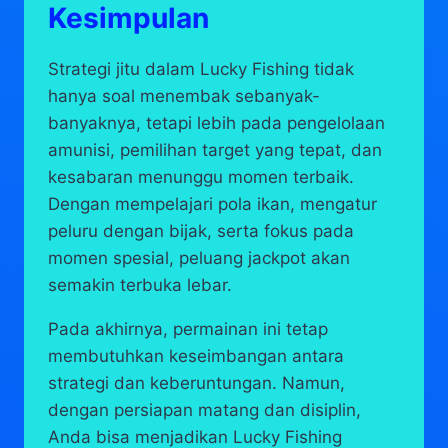
Kesimpulan
Strategi jitu dalam Lucky Fishing tidak
hanya soal menembak sebanyak-
banyaknya, tetapi lebih pada pengelolaan
amunisi, pemilihan target yang tepat, dan
kesabaran menunggu momen terbaik.
Dengan mempelajari pola ikan, mengatur
peluru dengan bijak, serta fokus pada
momen spesial, peluang jackpot akan
semakin terbuka lebar.
Pada akhirnya, permainan ini tetap
membutuhkan keseimbangan antara
strategi dan keberuntungan. Namun,
dengan persiapan matang dan disiplin,
Anda bisa menjadikan Lucky Fishing