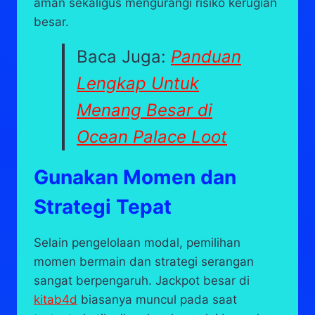
aman sekaligus mengurangi risiko kerugian
besar.
Baca Juga:
Panduan
Lengkap Untuk
Menang Besar di
Ocean Palace Loot
Gunakan Momen dan
Strategi Tepat
Selain pengelolaan modal, pemilihan
momen bermain dan strategi serangan
sangat berpengaruh. Jackpot besar di
kitab4d
biasanya muncul pada saat