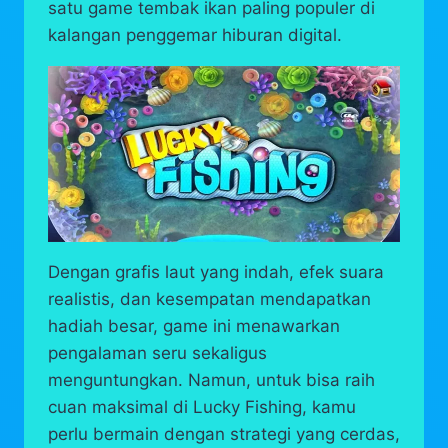
satu game tembak ikan paling populer di
kalangan penggemar hiburan digital.
Dengan grafis laut yang indah, efek suara
realistis, dan kesempatan mendapatkan
hadiah besar, game ini menawarkan
pengalaman seru sekaligus
menguntungkan. Namun, untuk bisa raih
cuan maksimal di Lucky Fishing, kamu
perlu bermain dengan strategi yang cerdas,