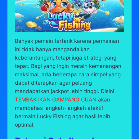
Banyak pemain tertarik karena permainan
ini tidak hanya mengandalkan
keberuntungan, tetapi juga strategi yang
tepat. Bagi yang ingin meraih kemenangan
maksimal, ada beberapa cara simpel yang
dapat diterapkan agar peluang
mendapatkan jackpot lebih tinggi. Disini
TEMBAK IKAN GAMPANG CUAN
akan
membahas langkah-langkah efektif
bermain Lucky Fishing agar hasil lebih
optimal.