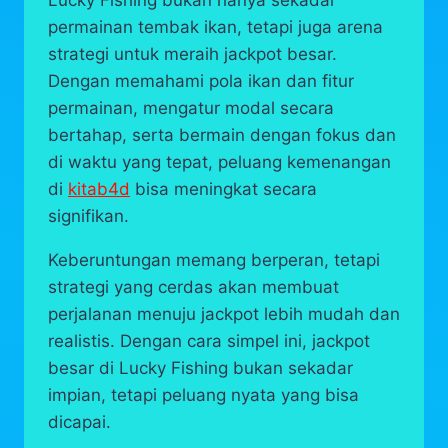
permainan tembak ikan, tetapi juga arena
strategi untuk meraih jackpot besar.
Dengan memahami pola ikan dan fitur
permainan, mengatur modal secara
bertahap, serta bermain dengan fokus dan
di waktu yang tepat, peluang kemenangan
di
kitab4d
bisa meningkat secara
signifikan.
Keberuntungan memang berperan, tetapi
strategi yang cerdas akan membuat
perjalanan menuju jackpot lebih mudah dan
realistis. Dengan cara simpel ini, jackpot
besar di Lucky Fishing bukan sekadar
impian, tetapi peluang nyata yang bisa
dicapai.