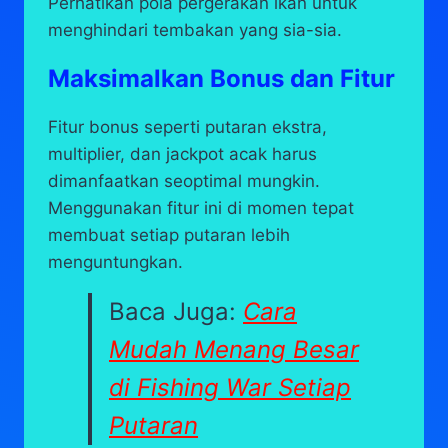
Perhatikan pola pergerakan ikan untuk
menghindari tembakan yang sia-sia.
Maksimalkan Bonus dan Fitur
Fitur bonus seperti putaran ekstra,
multiplier, dan jackpot acak harus
dimanfaatkan seoptimal mungkin.
Menggunakan fitur ini di momen tepat
membuat setiap putaran lebih
menguntungkan.
Baca Juga:
Cara
Mudah Menang Besar
di Fishing War Setiap
Putaran