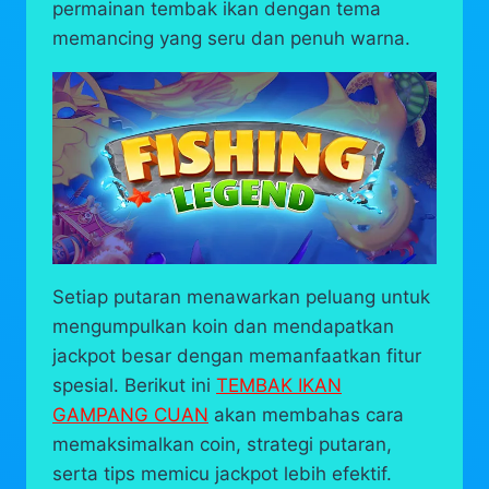
permainan tembak ikan dengan tema
memancing yang seru dan penuh warna.
Setiap putaran menawarkan peluang untuk
mengumpulkan koin dan mendapatkan
jackpot besar dengan memanfaatkan fitur
spesial. Berikut ini
TEMBAK IKAN
GAMPANG CUAN
akan membahas cara
memaksimalkan coin, strategi putaran,
serta tips memicu jackpot lebih efektif.