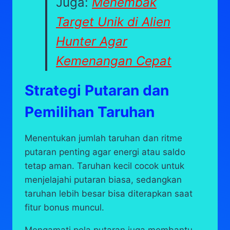
Juga:
Menembak
Target Unik di Alien
Hunter Agar
Kemenangan Cepat
Strategi Putaran dan
Pemilihan Taruhan
Menentukan jumlah taruhan dan ritme
putaran penting agar energi atau saldo
tetap aman. Taruhan kecil cocok untuk
menjelajahi putaran biasa, sedangkan
taruhan lebih besar bisa diterapkan saat
fitur bonus muncul.
Mengamati pola putaran juga membantu