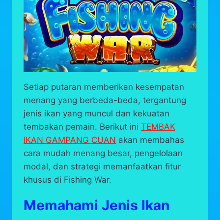
Setiap putaran memberikan kesempatan
menang yang berbeda-beda, tergantung
jenis ikan yang muncul dan kekuatan
tembakan pemain. Berikut ini
TEMBAK
IKAN GAMPANG CUAN
akan membahas
cara mudah menang besar, pengelolaan
modal, dan strategi memanfaatkan fitur
khusus di Fishing War.
Memahami Jenis Ikan