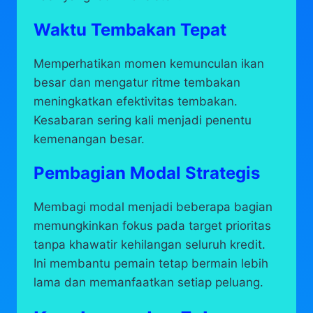
Waktu Tembakan Tepat
Memperhatikan momen kemunculan ikan
besar dan mengatur ritme tembakan
meningkatkan efektivitas tembakan.
Kesabaran sering kali menjadi penentu
kemenangan besar.
Pembagian Modal Strategis
Membagi modal menjadi beberapa bagian
memungkinkan fokus pada target prioritas
tanpa khawatir kehilangan seluruh kredit.
Ini membantu pemain tetap bermain lebih
lama dan memanfaatkan setiap peluang.