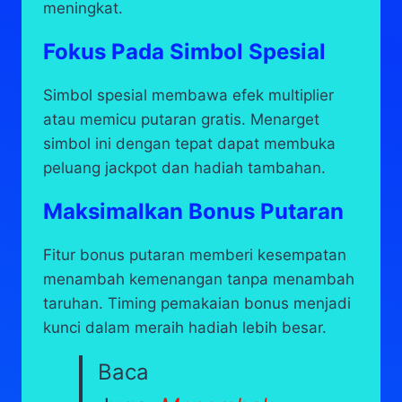
meningkat.
Fokus Pada Simbol Spesial
Simbol spesial membawa efek multiplier
atau memicu putaran gratis. Menarget
simbol ini dengan tepat dapat membuka
peluang jackpot dan hadiah tambahan.
Maksimalkan Bonus Putaran
Fitur bonus putaran memberi kesempatan
menambah kemenangan tanpa menambah
taruhan. Timing pemakaian bonus menjadi
kunci dalam meraih hadiah lebih besar.
Baca