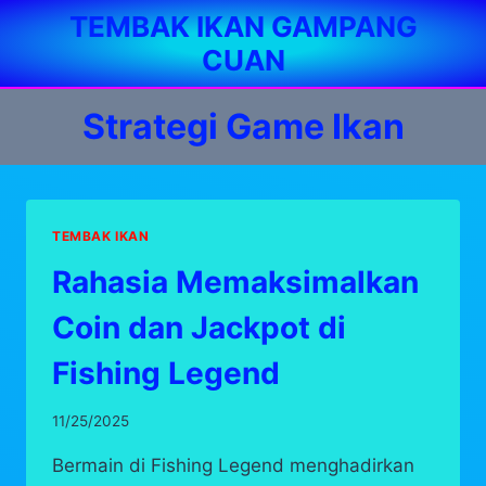
Skip
TEMBAK IKAN GAMPANG
to
CUAN
content
Strategi Game Ikan
TEMBAK IKAN
Rahasia Memaksimalkan
Coin dan Jackpot di
Fishing Legend
11/25/2025
Bermain di Fishing Legend menghadirkan