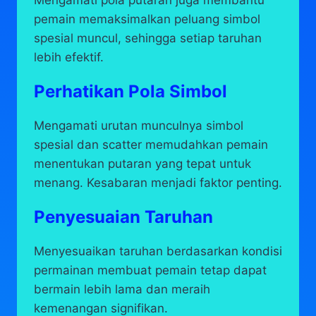
pemain memaksimalkan peluang simbol
spesial muncul, sehingga setiap taruhan
lebih efektif.
Perhatikan Pola Simbol
Mengamati urutan munculnya simbol
spesial dan scatter memudahkan pemain
menentukan putaran yang tepat untuk
menang. Kesabaran menjadi faktor penting.
Penyesuaian Taruhan
Menyesuaikan taruhan berdasarkan kondisi
permainan membuat pemain tetap dapat
bermain lebih lama dan meraih
kemenangan signifikan.