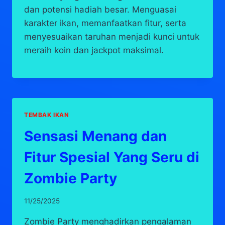
dan potensi hadiah besar. Menguasai
karakter ikan, memanfaatkan fitur, serta
menyesuaikan taruhan menjadi kunci untuk
meraih koin dan jackpot maksimal.
TEMBAK IKAN
Sensasi Menang dan
Fitur Spesial Yang Seru di
Zombie Party
11/25/2025
Zombie Party menghadirkan pengalaman