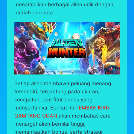
menampilkan berbagai alien unik dengan
hadiah berbeda.
Setiap alien membawa peluang menang
tersendiri, tergantung pada ukuran,
kecepatan, dan fitur bonus yang
menyertainya. Berikut ini
TEMBAK IKAN
GAMPANG CUAN
akan membahas cara
menarget alien bernilai tinggi,
memanfaatkan bonus, serta strategi