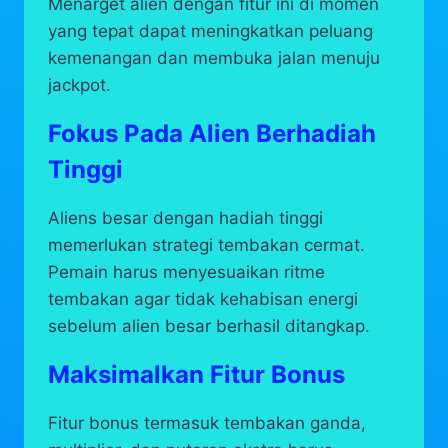
Menarget alien dengan fitur ini di momen
yang tepat dapat meningkatkan peluang
kemenangan dan membuka jalan menuju
jackpot.
Fokus Pada Alien Berhadiah
Tinggi
Aliens besar dengan hadiah tinggi
memerlukan strategi tembakan cermat.
Pemain harus menyesuaikan ritme
tembakan agar tidak kehabisan energi
sebelum alien besar berhasil ditangkap.
Maksimalkan Fitur Bonus
Fitur bonus termasuk tembakan ganda,