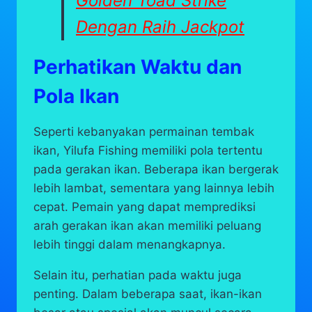
Golden Toad Strike
Dengan Raih Jackpot
Perhatikan Waktu dan
Pola Ikan
Seperti kebanyakan permainan tembak
ikan, Yilufa Fishing memiliki pola tertentu
pada gerakan ikan. Beberapa ikan bergerak
lebih lambat, sementara yang lainnya lebih
cepat. Pemain yang dapat memprediksi
arah gerakan ikan akan memiliki peluang
lebih tinggi dalam menangkapnya.
Selain itu, perhatian pada waktu juga
penting. Dalam beberapa saat, ikan-ikan