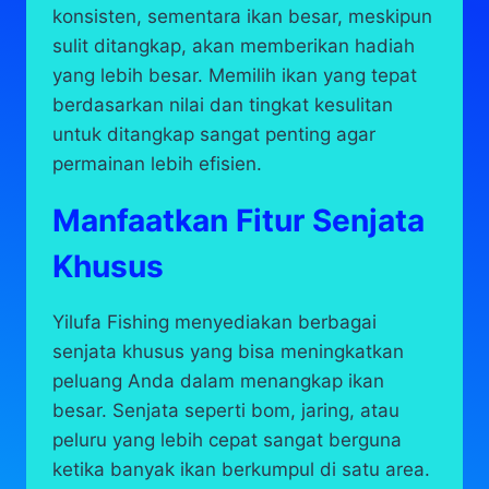
konsisten, sementara ikan besar, meskipun
sulit ditangkap, akan memberikan hadiah
yang lebih besar. Memilih ikan yang tepat
berdasarkan nilai dan tingkat kesulitan
untuk ditangkap sangat penting agar
permainan lebih efisien.
Manfaatkan Fitur Senjata
Khusus
Yilufa Fishing menyediakan berbagai
senjata khusus yang bisa meningkatkan
peluang Anda dalam menangkap ikan
besar. Senjata seperti bom, jaring, atau
peluru yang lebih cepat sangat berguna
ketika banyak ikan berkumpul di satu area.