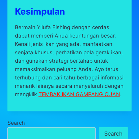
Kesimpulan
Bermain Yilufa Fishing dengan cerdas
dapat memberi Anda keuntungan besar.
Kenali jenis ikan yang ada, manfaatkan
senjata khusus, perhatikan pola gerak ikan,
dan gunakan strategi bertahap untuk
memaksimalkan peluang Anda. Ayo terus
terhubung dan cari tahu berbagai informasi
menarik lainnya secara menyeluruh dengan
mengklik
TEMBAK IKAN GAMPANG CUAN
.
Search
Search