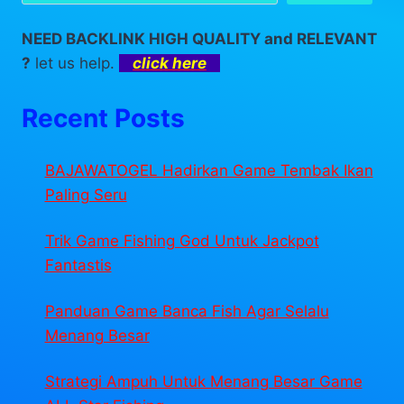
NEED BACKLINK HIGH QUALITY and RELEVANT
?
let us help.
click here
Recent Posts
BAJAWATOGEL Hadirkan Game Tembak Ikan
Paling Seru
Trik Game Fishing God Untuk Jackpot
Fantastis
Panduan Game Banca Fish Agar Selalu
Menang Besar
Strategi Ampuh Untuk Menang Besar Game