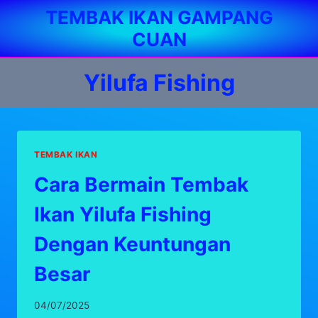
Skip
TEMBAK IKAN GAMPANG
to
CUAN
content
Yilufa Fishing
TEMBAK IKAN
Cara Bermain Tembak
Ikan Yilufa Fishing
Dengan Keuntungan
Besar
04/07/2025