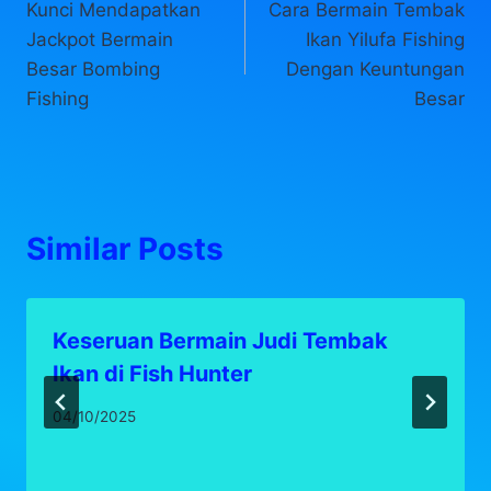
Kunci Mendapatkan
Cara Bermain Tembak
navigation
Jackpot Bermain
Ikan Yilufa Fishing
Besar Bombing
Dengan Keuntungan
Fishing
Besar
Similar Posts
Keseruan Bermain Judi Tembak
Ikan di Fish Hunter
04/10/2025