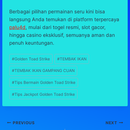
Berbagai pilihan permainan seru kini bisa
langsung Anda temukan di platform terpercaya
palu4d
, mulai dari togel resmi, slot gacor,
hingga casino eksklusif, semuanya aman dan
penuh keuntungan.
Post
#
Golden Toad Strike
#
TEMBAK IKAN
Tags:
#
TEMBAK IKAN GAMPANG CUAN
#
Tips Bermain Golden Toad Strike
#
Tips Jackpot Golden Toad Strike
Post
PREVIOUS
NEXT