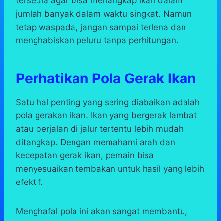
tersedia agar bisa menangkap ikan dalam
jumlah banyak dalam waktu singkat. Namun
tetap waspada, jangan sampai terlena dan
menghabiskan peluru tanpa perhitungan.
Perhatikan Pola Gerak Ikan
Satu hal penting yang sering diabaikan adalah
pola gerakan ikan. Ikan yang bergerak lambat
atau berjalan di jalur tertentu lebih mudah
ditangkap. Dengan memahami arah dan
kecepatan gerak ikan, pemain bisa
menyesuaikan tembakan untuk hasil yang lebih
efektif.
Menghafal pola ini akan sangat membantu,