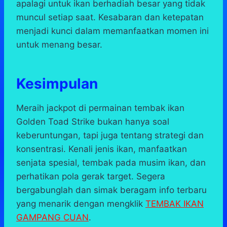
apalagi untuk ikan berhadiah besar yang tidak
muncul setiap saat. Kesabaran dan ketepatan
menjadi kunci dalam memanfaatkan momen ini
untuk menang besar.
Kesimpulan
Meraih jackpot di permainan tembak ikan
Golden Toad Strike bukan hanya soal
keberuntungan, tapi juga tentang strategi dan
konsentrasi. Kenali jenis ikan, manfaatkan
senjata spesial, tembak pada musim ikan, dan
perhatikan pola gerak target. Segera
bergabunglah dan simak beragam info terbaru
yang menarik dengan mengklik
TEMBAK IKAN
GAMPANG CUAN
.