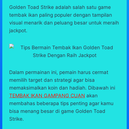
h
a
e
e
k
i
a
c
s
l
y
n
Golden Toad Strike adalah salah satu game
t
e
s
e
p
e
tembak ikan paling populer dengan tampilan
s
b
e
g
e
visual menarik dan peluang besar untuk meraih
A
o
n
r
jackpot.
p
o
g
a
p
k
e
m
r
Dalam permainan ini, pemain harus cermat
memilih target dan strategi agar bisa
memaksimalkan koin dan hadiah. Dibawah ini
TEMBAK IKAN GAMPANG CUAN
akan
membahas beberapa tips penting agar kamu
bisa menang besar di game Golden Toad
Strike.