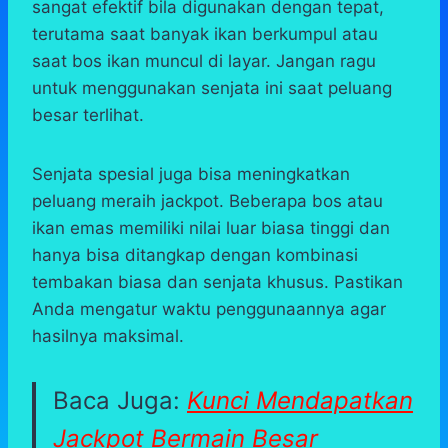
sangat efektif bila digunakan dengan tepat,
terutama saat banyak ikan berkumpul atau
saat bos ikan muncul di layar. Jangan ragu
untuk menggunakan senjata ini saat peluang
besar terlihat.
Senjata spesial juga bisa meningkatkan
peluang meraih jackpot. Beberapa bos atau
ikan emas memiliki nilai luar biasa tinggi dan
hanya bisa ditangkap dengan kombinasi
tembakan biasa dan senjata khusus. Pastikan
Anda mengatur waktu penggunaannya agar
hasilnya maksimal.
Baca Juga:
Kunci Mendapatkan
Jackpot Bermain Besar