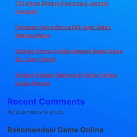
Trik Game Fishing God Untuk Jackpot
Fantastis
Panduan Game Banca Fish Agar Selalu
Menang Besar
Strategi Ampuh Untuk Menang Besar Game
ALL Star Fishing
Strategi Cerdas Menang di Fierce Fishing
Untuk Pemula
Recent Comments
No comments to show.
Rekomendasi Game Online