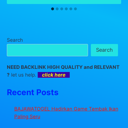
Search
Search
NEED BACKLINK HIGH QUALITY and RELEVANT
?
let us help.
click here
Recent Posts
BAJAWATOGEL Hadirkan Game Tembak Ikan
Paling Seru