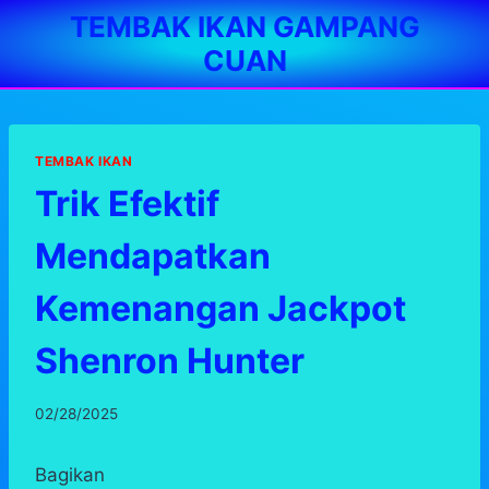
Skip
TEMBAK IKAN GAMPANG
to
CUAN
content
TEMBAK IKAN
Trik Efektif
Mendapatkan
Kemenangan Jackpot
Shenron Hunter
02/28/2025
Bagikan