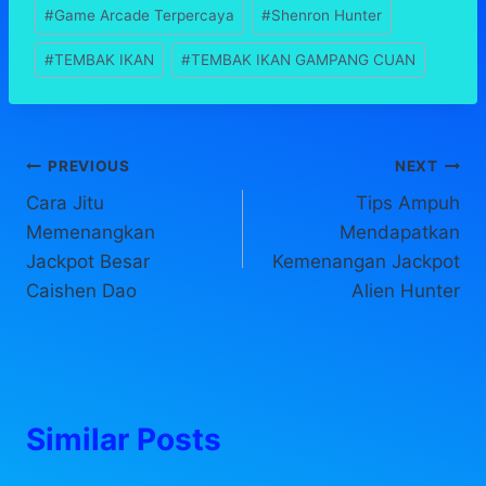
#
Game Arcade Terpercaya
#
Shenron Hunter
#
TEMBAK IKAN
#
TEMBAK IKAN GAMPANG CUAN
Post
PREVIOUS
NEXT
Cara Jitu
Tips Ampuh
navigation
Memenangkan
Mendapatkan
Jackpot Besar
Kemenangan Jackpot
Caishen Dao
Alien Hunter
Similar Posts