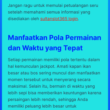
Jangan ragu untuk memulai petualangan seru
setelah memahami semua informasi yang
disediakan oleh
sultanslot365 login
.
Manfaatkan Pola Permainan
dan Waktu yang Tepat
Setiap permainan memiliki pola tertentu dalam
hal kemunculan jackpot. Amati kapan ikan
besar atau bos sering muncul dan manfaatkan
momen tersebut untuk menyerang secara
maksimal. Selain itu, bermain di waktu yang
lebih sepi bisa memberikan keuntungan karena
persaingan lebih rendah, sehingga Anda
memiliki peluang lebih besar untuk