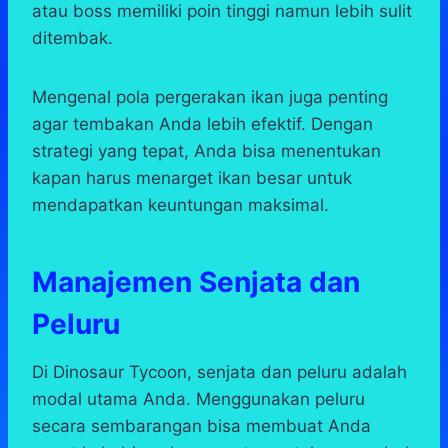
atau boss memiliki poin tinggi namun lebih sulit
ditembak.
Mengenal pola pergerakan ikan juga penting
agar tembakan Anda lebih efektif. Dengan
strategi yang tepat, Anda bisa menentukan
kapan harus menarget ikan besar untuk
mendapatkan keuntungan maksimal.
Manajemen Senjata dan
Peluru
Di Dinosaur Tycoon, senjata dan peluru adalah
modal utama Anda. Menggunakan peluru
secara sembarangan bisa membuat Anda