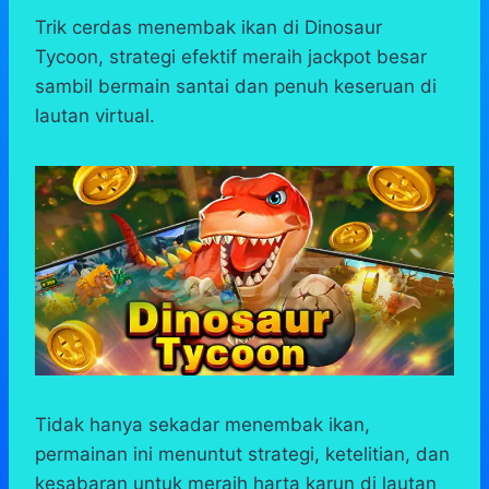
h
a
e
e
k
i
a
c
s
l
y
n
Trik cerdas menembak ikan di Dinosaur
t
e
s
e
p
e
Tycoon, strategi efektif meraih jackpot besar
s
b
e
g
e
sambil bermain santai dan penuh keseruan di
A
o
n
r
lautan virtual.
p
o
g
a
p
k
e
m
r
Tidak hanya sekadar menembak ikan,
permainan ini menuntut strategi, ketelitian, dan
kesabaran untuk meraih harta karun di lautan