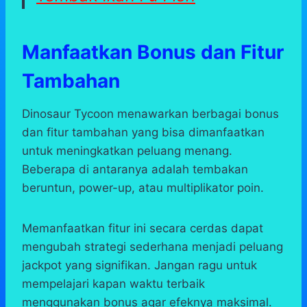
Manfaatkan Bonus dan Fitur
Tambahan
Dinosaur Tycoon menawarkan berbagai bonus
dan fitur tambahan yang bisa dimanfaatkan
untuk meningkatkan peluang menang.
Beberapa di antaranya adalah tembakan
beruntun, power-up, atau multiplikator poin.
Memanfaatkan fitur ini secara cerdas dapat
mengubah strategi sederhana menjadi peluang
jackpot yang signifikan. Jangan ragu untuk
mempelajari kapan waktu terbaik
menggunakan bonus agar efeknya maksimal.