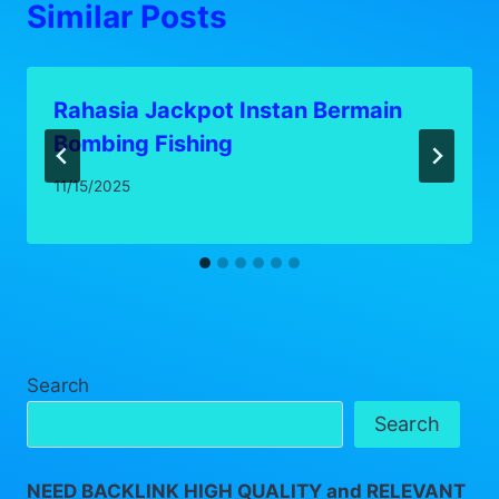
Similar Posts
Rahasia Jackpot Instan Bermain
Bombing Fishing
11/15/2025
Search
Search
NEED BACKLINK HIGH QUALITY and RELEVANT