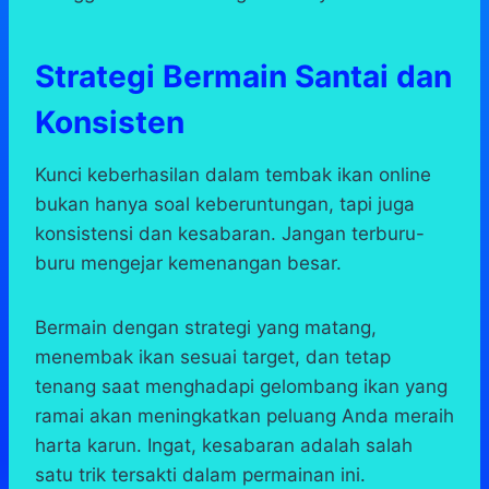
Strategi Bermain Santai dan
Konsisten
Kunci keberhasilan dalam tembak ikan online
bukan hanya soal keberuntungan, tapi juga
konsistensi dan kesabaran. Jangan terburu-
buru mengejar kemenangan besar.
Bermain dengan strategi yang matang,
menembak ikan sesuai target, dan tetap
tenang saat menghadapi gelombang ikan yang
ramai akan meningkatkan peluang Anda meraih
harta karun. Ingat, kesabaran adalah salah
satu trik tersakti dalam permainan ini.