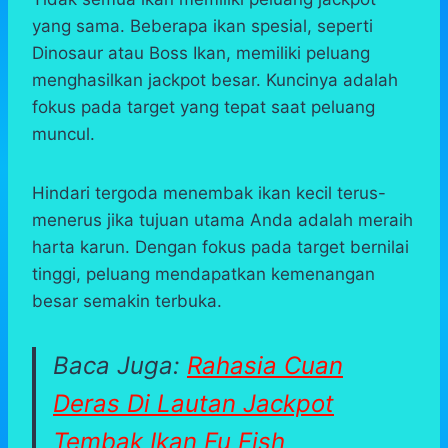
yang sama. Beberapa ikan spesial, seperti
Dinosaur atau Boss Ikan, memiliki peluang
menghasilkan jackpot besar. Kuncinya adalah
fokus pada target yang tepat saat peluang
muncul.
Hindari tergoda menembak ikan kecil terus-
menerus jika tujuan utama Anda adalah meraih
harta karun. Dengan fokus pada target bernilai
tinggi, peluang mendapatkan kemenangan
besar semakin terbuka.
Baca Juga:
Rahasia Cuan
Deras Di Lautan Jackpot
Tembak Ikan Fu Fish