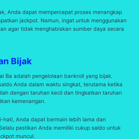
ak, Anda dapat mempercepat proses menangkap
patkan jackpot. Namun, ingat untuk menggunakan
kan agar tidak menghabiskan sumber daya secara
an Bijak
i Ba adalah pengelolaan bankroll yang bijak.
aldo Anda dalam waktu singkat, terutama ketika
ah dengan taruhan kecil dan tingkatkan taruhan
atkan kemenangan.
-hati, Anda dapat bermain lebih lama dan
elalu pastikan Anda memiliki cukup saldo untuk
ackpot muncul.