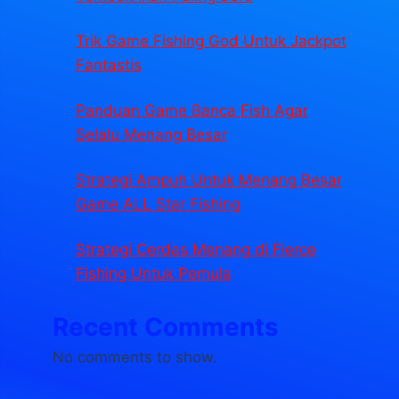
Trik Game Fishing God Untuk Jackpot
Fantastis
Panduan Game Banca Fish Agar
Selalu Menang Besar
Strategi Ampuh Untuk Menang Besar
Game ALL Star Fishing
Strategi Cerdas Menang di Fierce
Fishing Untuk Pemula
Recent Comments
No comments to show.