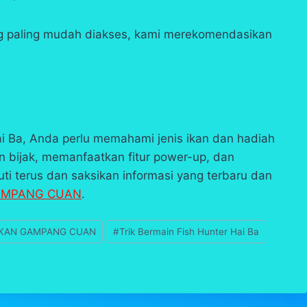
ng paling mudah diakses, kami merekomendasikan
ai Ba, Anda perlu memahami jenis ikan dan hadiah
 bijak, memanfaatkan fitur power-up, dan
uti terus dan saksikan informasi yang terbaru dan
AMPANG CUAN
.
IKAN GAMPANG CUAN
#
Trik Bermain Fish Hunter Hai Ba