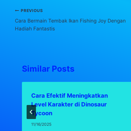
Post
PREVIOUS
Cara Bermain Tembak Ikan Fishing Joy Dengan
navigation
Hadiah Fantastis
Similar Posts
Cara Efektif Meningkatkan
Level Karakter di Dinosaur
Tycoon
11/16/2025