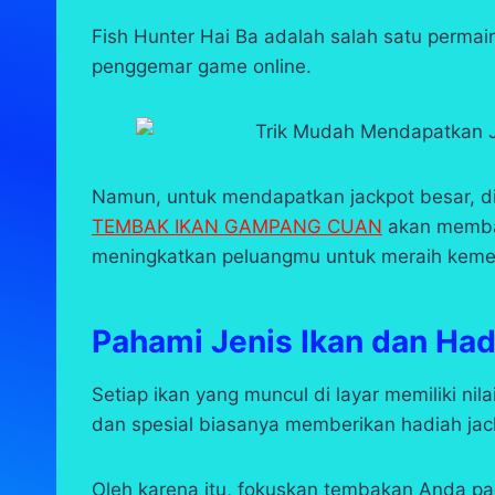
h
a
e
e
k
i
a
c
s
l
y
n
Fish Hunter Hai Ba adalah salah satu permai
t
e
s
e
p
e
penggemar game online.
s
b
e
g
e
A
o
n
r
p
o
g
a
p
k
e
m
r
Namun, untuk mendapatkan jackpot besar, dib
TEMBAK IKAN GAMPANG CUAN
akan memba
meningkatkan peluangmu untuk meraih kemen
Pahami Jenis Ikan dan Had
Setiap ikan yang muncul di layar memiliki ni
dan spesial biasanya memberikan hadiah jack
Oleh karena itu, fokuskan tembakan Anda pad