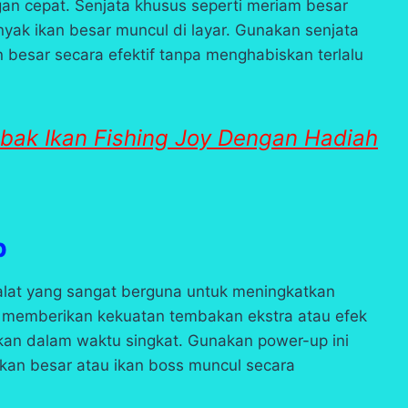
 cepat. Senjata khusus seperti meriam besar
ak ikan besar muncul di layar. Gunakan senjata
 besar secara efektif tanpa menghabiskan terlalu
bak Ikan Fishing Joy Dengan Hadiah
p
 alat yang sangat berguna untuk meningkatkan
i memberikan kekuatan tembakan ekstra atau efek
an dalam waktu singkat. Gunakan power-up ini
 ikan besar atau ikan boss muncul secara